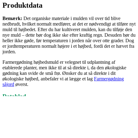
Produktdata
Bemærk:
Det organiske materiale i mulden vil over tid blive
nedbrudt, hvilket normalt medfører, at det er nødvendigt at tilføre nyt
muld til højbedet. Efter du har kultiveret mulden, kan du tilføje den
nye muld – dette bør dog ikke ske efter kraftig regn. Desuden bør du
heller ikke gøde, før temperaturen i jorden når over otte grader. Dog
er jordtemperaturen normalt højere i et højbed, fordi det er hævet fra
jorden.
Farmergødning højbedsmuld er velegnet til udplantning af
etablerede planter, men ikke til at så direkte i, da den økologiske
gødning kan svide de små frø. Ønsker du at så direkte i dit
økologiske højbed, anbefaler vi at lægge et lag
Farmergødning
såjord
øverst.
Datablad
Økologisk Højbedsmuld
Relaterede produkter
Relaterede varer