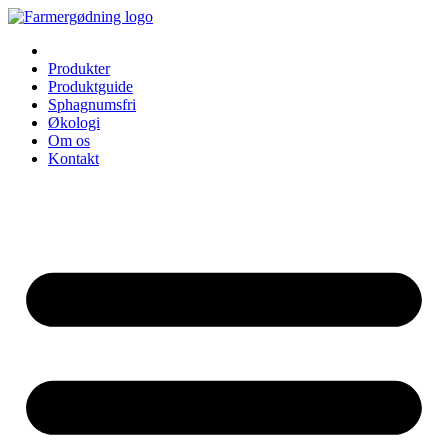
Videre
til
indhold
Produkter
Produktguide
Sphagnumsfri
Økologi
Om os
Kontakt