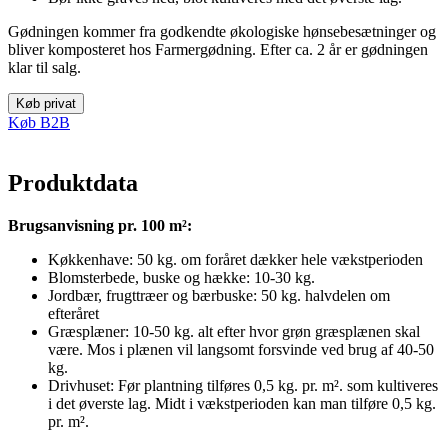
Gødningen kommer fra godkendte økologiske hønsebesætninger og
bliver komposteret hos Farmergødning. Efter ca. 2 år er gødningen
klar til salg.
Køb privat
Køb B2B
Produktdata
Brugsanvisning pr. 100
m²:
Køkkenhave: 50 kg. om foråret dækker hele vækstperioden
Blomsterbede, buske og hække: 10-30 kg.
Jordbær, frugttræer og bærbuske: 50 kg. halvdelen om
efteråret
Græsplæner: 10-50 kg. alt efter hvor grøn græsplænen skal
være. Mos i plænen vil langsomt forsvinde ved brug af 40-50
kg.
Drivhuset: Før plantning tilføres 0,5 kg. pr. m². som kultiveres
i det øverste lag. Midt i vækstperioden kan man tilføre 0,5 kg.
pr. m².