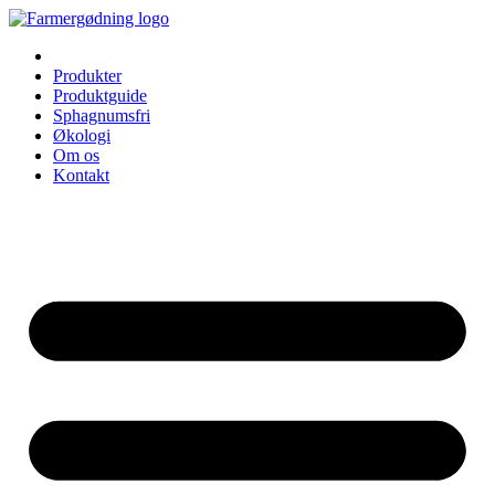
Videre
til
indhold
Produkter
Produktguide
Sphagnumsfri
Økologi
Om os
Kontakt