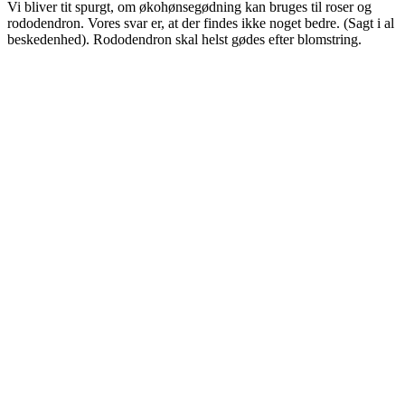
Vi bliver tit spurgt, om økohønsegødning kan bruges til roser og
rododendron. Vores svar er, at der findes ikke noget bedre. (Sagt i al
beskedenhed). Rododendron skal helst gødes efter blomstring.
Doseringerne er vejledende. Der kan bruges lidt mere eller mindre
afhængig af gødningsforholdene.
Datablad
Økologisk Hønsegødning
Relaterede produkter
Relaterede varer
Økologisk Køkkenhave- og
drivhusnæring 2,5 Liter