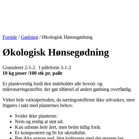
Forside
/
Gødning
/ Økologisk Hønsegødning
Økologisk Hønsegødning
Granuleret 2-1-2. I pilleform 3-1-2
10 kg poser /100 stk pr. palle
Er plantevenlig fordi den indeholder alle hoved- og
mikronæringsstoffer, der gør tilførsel af anden gødning overflødig.
Virker hele vækstperioden, da næringsstofferne ikke udvaskes, men
frigøres i takt med planternes behov.
Svider ikke planterne.
Nem og renlig at strø ud.
Kan udstrøs hele året, men bedst tidlig forår.
Er komposteret og fri for ukrudtsfrø.
Bør ikke graves ned, blot kultiveres med det øverste lag.